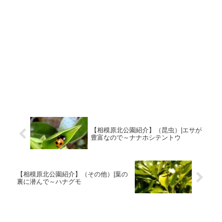
【相模原北公園紹介】（昆虫）|エサが
豊富なので～ナナホシテントウ
【相模原北公園紹介】（その他）|葉の
裏に潜んで～ハナグモ