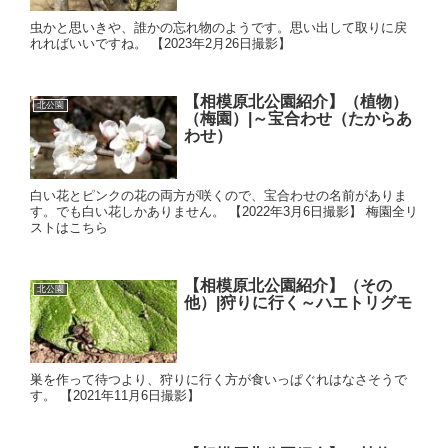
虫かと思いきや、誰かの忘れ物のようです。思い出して取りに戻
れればいいですね。 【2023年2月26日撮影】
【相模原北公園紹介】（植物）
北公園
（梅園）|～宝合わせ（たからあ
わせ）
白い花とピンクの花の両方が咲くので、宝合わせの名前がありま
す。でも白い花しかありません。 【2022年3月6日撮影】 梅園全リ
ストはこちら
【相模原北公園紹介】（その
北公園
他）|狩りに行く～ハエトリグモ
巣を作って待つより、狩りに行く方が食いっぱぐれはなさそうで
す。 【2021年11月6日撮影】