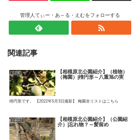
管理人てぃー・あ～る・えむをフォローする
関連記事
【相模原北公園紹介】（植物）
北公園
（梅園）|楕円形～八重旭の実
楕円形です。 【2022年5月3日撮影】 梅園全リストはこちら
【相模原北公園紹介】（公園紹
公園紹介
介）|忘れ物？～髪留め