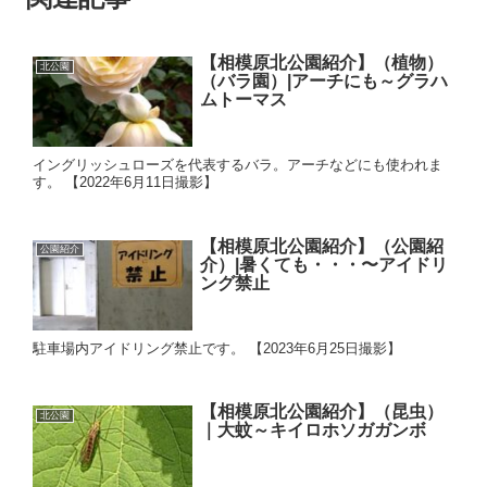
【相模原北公園紹介】（植物）
北公園
（バラ園）|アーチにも～グラハ
ムトーマス
イングリッシュローズを代表するバラ。アーチなどにも使われま
す。 【2022年6月11日撮影】
【相模原北公園紹介】（公園紹
公園紹介
介）|暑くても・・・〜アイドリ
ング禁止
駐車場内アイドリング禁止です。 【2023年6月25日撮影】
【相模原北公園紹介】（昆虫）
北公園
｜大蚊～キイロホソガガンボ