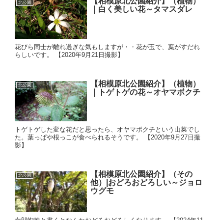
【相模原北公園紹介】（植物）
北公園
｜白く美しい花～タマスダレ
花びら同士が離れ過ぎな気もしますが・・花が玉で、葉がすだれ
らしいです。 【2020年9月21日撮影】
【相模原北公園紹介】（植物）
北公園
｜トゲトゲの花～オヤマボクチ
トゲトゲした変な花だと思ったら、オヤマボクチという山菜でし
た。葉っぱや根っこが食べられるそうです。 【2020年9月27日撮
影】
【相模原北公園紹介】（その
北公園
他）|おどろおどろしい～ジョロ
ウグモ