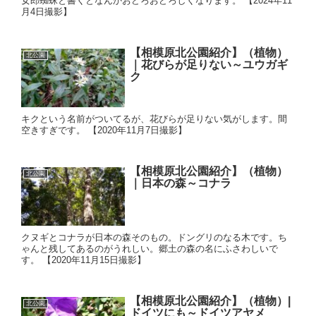
女郎蜘蛛と書くとなんかおどろおどろしくなります。 【2024年11
月4日撮影】
【相模原北公園紹介】（植物）
北公園
｜花びらが足りない～ユウガギ
ク
キクという名前がついてるが、花びらが足りない気がします。間
空きすぎです。 【2020年11月7日撮影】
【相模原北公園紹介】（植物）
北公園
｜日本の森～コナラ
クヌギとコナラが日本の森そのもの。ドングリのなる木です。ち
ゃんと残してあるのがうれしい。郷土の森の名にふさわしいで
す。 【2020年11月15日撮影】
【相模原北公園紹介】（植物）|
北公園
ドイツにも～ドイツアヤメ