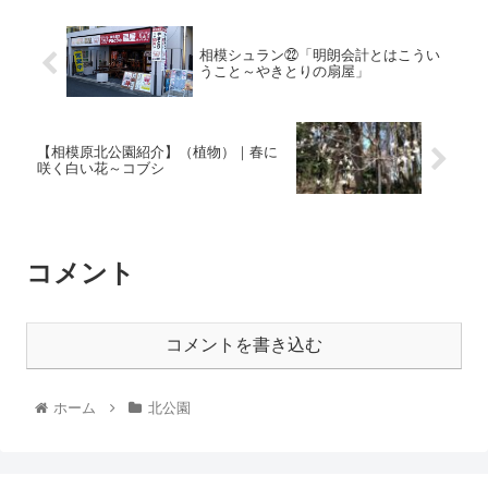
相模シュラン㉒「明朗会計とはこうい
うこと～やきとりの扇屋」
【相模原北公園紹介】（植物）｜春に
咲く白い花～コブシ
コメント
コメントを書き込む
ホーム
北公園