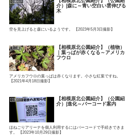
【相模原北公園紹介】（公園紹
公園紹介
介）|森に～青い空白い雲伸びる
木
空を見上げると森にいるようです。 【2023年5月3日撮影】
【相模原北公園紹介】（植物）
北公園
｜葉っぱが赤くなる～アメリカ
フウロ
アメリカフウロの葉っぱは赤くなります。小さな紅葉ですね。
【2021年4月18日撮影】
【相模原北公園紹介】（公園紹
公園紹介
介）|進化～バーコード案内
ほねごりアリーナを個人利用するにはバーコードで手続きできま
す。 【2023年10月29日撮影】