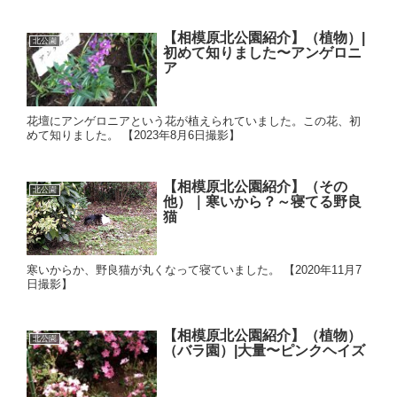
【相模原北公園紹介】（植物）|
北公園
初めて知りました〜アンゲロニ
ア
花壇にアンゲロニアという花が植えられていました。この花、初
めて知りました。 【2023年8月6日撮影】
【相模原北公園紹介】（その
北公園
他）｜寒いから？～寝てる野良
猫
寒いからか、野良猫が丸くなって寝ていました。 【2020年11月7
日撮影】
【相模原北公園紹介】（植物）
北公園
（バラ園）|大量〜ピンクヘイズ