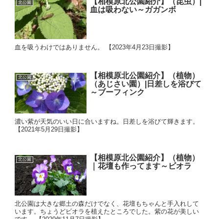
【相模原北公園紹介】（昆虫）|
北公園
血は吸わない～ガガンボ
血を吸うわけではありません。 【2023年4月23日撮影】
【相模原北公園紹介】（植物）
北公園
（あじさい園）|日差しを浴びて
～ブーフィンク
濃い紫が天気のいい日に合いますね。日差しを浴びて輝きます。
【2021年5月29日撮影】
【相模原北公園紹介】（植物）
北公園
｜花壇も作ってます～ビオラ
北公園は大きな郷土の森だけでなく、花壇もちゃんと手入れして
います。ちょうどビオラを植えたところでした。紫の花が美しい