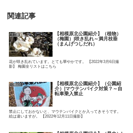
関連記事
【相模原北公園紹介】（植物）
北公園
（梅園）|咲き乱れ～満月枝垂
（まんげつしだれ）
花が咲き乱れています。とても華やかです。 【2022年3月6日撮
影】 梅園全リストはこちら
【相模原北公園紹介】（公園紹
公園紹介
介）|マウテンバイク対策？～自
転車乗入禁止
禁止にしておかないと、マウテンバイクとか入ってきそうです。
絵は違いますが。 【2022年12月11日撮影】