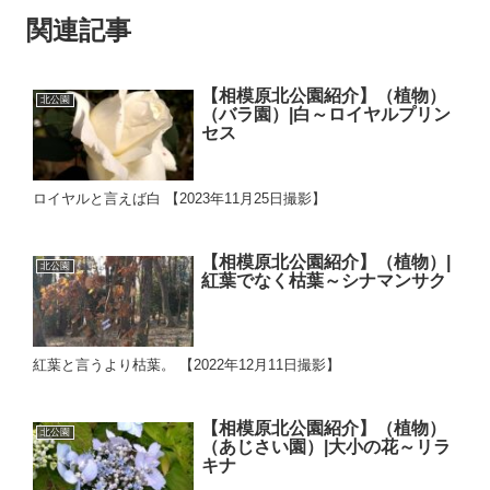
関連記事
【相模原北公園紹介】（植物）
北公園
（バラ園）|白～ロイヤルプリン
セス
ロイヤルと言えば白 【2023年11月25日撮影】
【相模原北公園紹介】（植物）|
北公園
紅葉でなく枯葉～シナマンサク
紅葉と言うより枯葉。 【2022年12月11日撮影】
【相模原北公園紹介】（植物）
北公園
（あじさい園）|大小の花～リラ
キナ