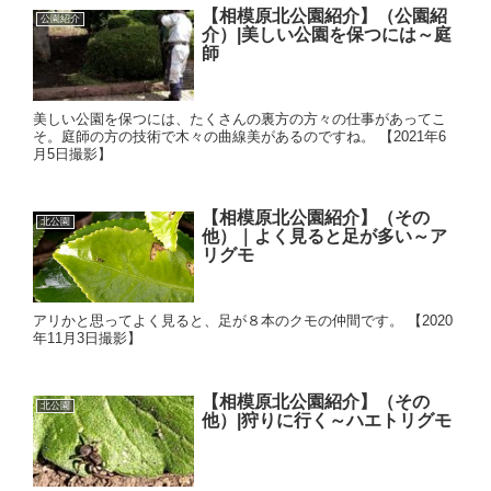
【相模原北公園紹介】（公園紹
公園紹介
介）|美しい公園を保つには～庭
師
美しい公園を保つには、たくさんの裏方の方々の仕事があってこ
そ。庭師の方の技術で木々の曲線美があるのですね。 【2021年6
月5日撮影】
【相模原北公園紹介】（その
北公園
他）｜よく見ると足が多い～ア
リグモ
アリかと思ってよく見ると、足が８本のクモの仲間です。 【2020
年11月3日撮影】
【相模原北公園紹介】（その
北公園
他）|狩りに行く～ハエトリグモ