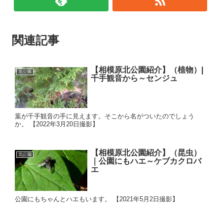
関連記事
【相模原北公園紹介】（植物）|
北公園
千手観音から～センジュ
葉が千手観音の手に見えます。そこから名がついたのでしょう
か。 【2022年3月20日撮影】
【相模原北公園紹介】（昆虫）
北公園
｜公園にもハエ～ケブカクロバ
エ
公園にもちゃんとハエもいます。 【2021年5月2日撮影】