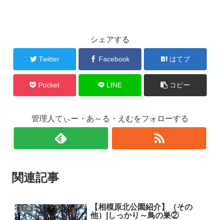
シェアする
Twitter
Facebook
はてブ
Pocket
LINE
コピー
管理人てぃー・あ～る・えむをフォローする
関連記事
【相模原北公園紹介】（その
北公園
他）|しっかり～鳥の巣②