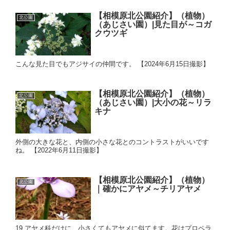
【相模原北公園紹介】（植物）
北公園
（あじさい園）|見た目が～コガ
クウツギ
こんな見た目でもアジサイの仲間です。 【2024年6月15日撮影】
【相模原北公園紹介】（植物）
北公園
（あじさい園）|大小の花～リラ
キナ
外側の大きな花と、内側の小さな花とのコントラストがいいです
ね。 【2022年6月11日撮影】
【相模原北公園紹介】（植物）
北公園
｜確かにアヤメ～チリアヤメ
19 アヤメ科だけに、小さくてもアヤメに似てます。花はプロペラ