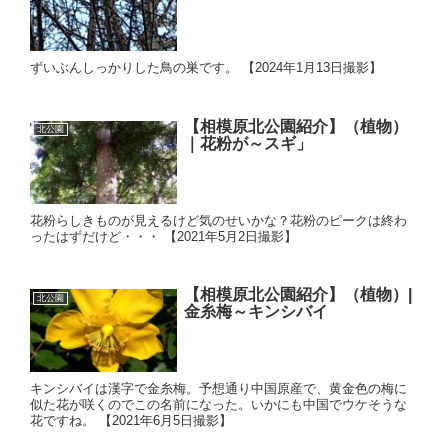
ずいぶんしっかりした鳥の巣です。 【2024年1月13日撮影】
【相模原北公園紹介】（植物）
北公園
｜花粉が～スギ」
花粉らしきものが見えるけど気のせいかな？花粉のピークは終わ
ったはずだけど・・・ 【2021年5月2日撮影】
【相模原北公園紹介】（植物）|
北公園
金糸梅～キンシバイ
キンシバイは漢字で金糸梅。予想通り中国原産で、黄金色の梅に
似た花が咲くのでこの名前になった。いかにも中国でウケそうな
花ですね。 【2021年6月5日撮影】