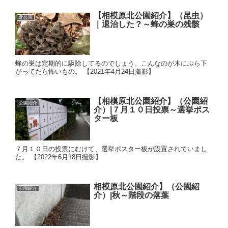
【相模原北公園紹介】（昆虫）
北公園
｜退治した？～蜂の巣の残骸
蜂の巣は定期的に駆除してるのでしょう。こんなのが木にぶら下
がってたら怖いもの。 【2021年4月24日撮影】
【相模原北公園紹介】（公園紹
公園紹介
介）|７月１０日投票～選挙ポス
ター板
７月１０日の投票にむけて、選挙ポスター板が設置されていまし
た。 【2022年6月18日撮影】
相模原北公園紹介】（公園紹
公園紹介
介）|秋～階段の落葉