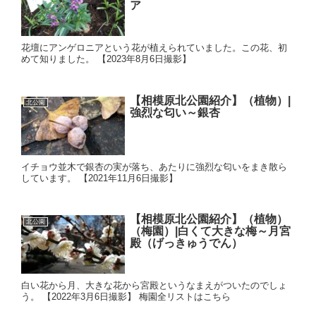
ア
花壇にアンゲロニアという花が植えられていました。この花、初
めて知りました。 【2023年8月6日撮影】
【相模原北公園紹介】（植物）|
北公園
強烈な匂い～銀杏
イチョウ並木で銀杏の実が落ち、あたりに強烈な匂いをまき散ら
しています。 【2021年11月6日撮影】
【相模原北公園紹介】（植物）
北公園
（梅園）|白くて大きな梅～月宮
殿（げっきゅうでん）
白い花から月、大きな花から宮殿というなまえがついたのでしょ
う。 【2022年3月6日撮影】 梅園全リストはこちら