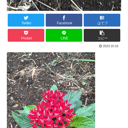
Twitter
Facebook
はてブ
Pocket
LINE
コピー
2023.10.16