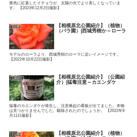
黄色に紅葉したイチョウが、太陽の光でより美しくなっていま
す。 【2023年12月2日撮影】
【相模原北公園紹介】（植物）
北公園
（バラ園）|西城秀樹か～ローラ
モデルのローラより、西城秀樹のローラに近いイメージです。
【2022年10月22日撮影】
【相模原北公園紹介】（公園紹
公園紹介
介）|猛毒注意～カエンダケ
猛毒のカエンダケが発生し、注意喚起の看板が出てました。本物
は見つかりませんでした。駆除されたのでしょうか。 【2022年9
月11日撮影】
【相模原北公園紹介】（植物）
北公園