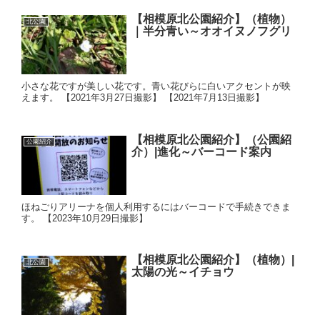
【相模原北公園紹介】（植物）
北公園
｜半分青い～オオイヌノフグリ
小さな花ですが美しい花です。青い花びらに白いアクセントが映
えます。 【2021年3月27日撮影】 【2021年7月13日撮影】
【相模原北公園紹介】（公園紹
公園紹介
介）|進化～バーコード案内
ほねごりアリーナを個人利用するにはバーコードで手続きできま
す。 【2023年10月29日撮影】
【相模原北公園紹介】（植物）|
北公園
太陽の光～イチョウ