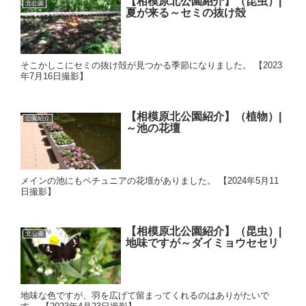
【相模原北公園紹介】（昆虫）|
北公園
夏が来る～セミの抜け殻
そこかしこにセミの抜け殻が見つかる季節になりました。 【2023
年7月16日撮影】
【相模原北公園紹介】（植物）|
公園紹介
～池の花壇
メインの池にもペチュニアの花壇がありました。 【2024年5月11
日撮影】
【相模原北公園紹介】（昆虫）|
北公園
地味ですが～ダイミョウセセリ
地味な色ですが、羽を広げて留まってくれるのはありがたいで