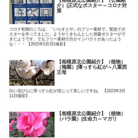
【相模原北公園紹介】（公園紹
公園紹介
介）|正式なポスター～コロナ対
策
コロナ初期のころは、「いらすとや」のフリー素材で、緊急でポ
スターを作ってました。ようやくきちんとした啓蒙ポスターがで
きたようです。でもフリー素材の方がインパクトがあったよう
な・・・ 【2022年5月3日撮影】
【相模原北公園紹介】（植物）
北公園
（梅園）|薄っすら紅が～八重西
王母
白い花びらに薄っすら紅が混じって美しいですね。 【2023年3月
11日撮影】
【相模原北公園紹介】（植物）
北公園
（バラ園）|生命力～マガリ