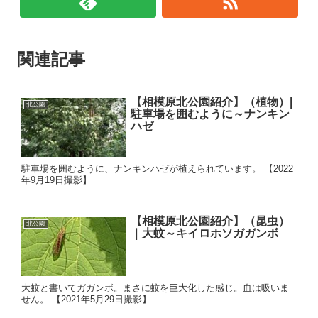
関連記事
【相模原北公園紹介】（植物）|
北公園
駐車場を囲むように～ナンキン
ハゼ
駐車場を囲むように、ナンキンハゼが植えられています。 【2022
年9月19日撮影】
【相模原北公園紹介】（昆虫）
北公園
｜大蚊～キイロホソガガンボ
大蚊と書いてガガンボ。まさに蚊を巨大化した感じ。血は吸いま
せん。 【2021年5月29日撮影】