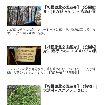
【相模原北公園紹介】（公園紹
公園紹介
介）| 瓦が落ちそう ～ 応急処置
瓦が落ちそうなのか、ブルーシートと重しで、応急処置していま
す。 【2023年2月19日撮影】
【相模原北公園紹介】（公園紹
公園紹介
介）|通行止め～スズメバチの巣
スズメバチの巣が発見され、通行止めになっています。こんな場
所にも巣をつくるのですね。 【2023年9月17日撮影】
【相模原北公園紹介】（植物）|
北公園
大渋滞～スズメノカタビラ