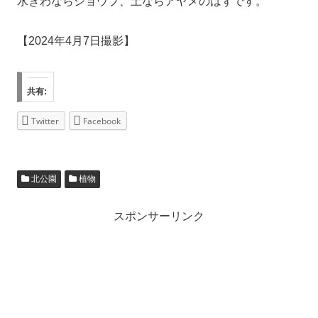
水ぎわならショウブ、土ならアヤメのはずです。
【2024年4月7日撮影】
共有:
Twitter
Facebook
北公園
植物
スポンサーリンク