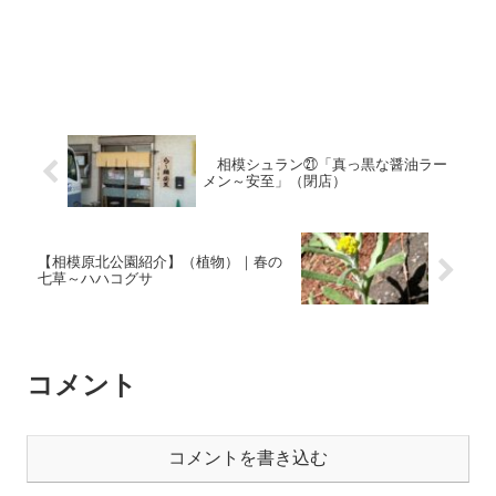
相模シュラン㉑「真っ黒な醤油ラー
メン～安至」（閉店）
【相模原北公園紹介】（植物）｜春の
七草～ハハコグサ
コメント
コメントを書き込む