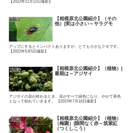
【2022年11月12日撮影】
【相模原北公園紹介】（その
北公園
他）|実は小さい～サラグモ
アップにするとインパクトありますが、とても小さなクモです。
【2022年5月5日撮影】
【相模原北公園紹介】（植物）|
北公園
最期は～アジサイ
アジサイの花が終わるとき、花がすべて緑色になり、やがて茶色
となって枯れていきます。 【2023年7月16日撮影】
【相模原北公園紹介】（植物）
北公園
（梅園）|隙間なく赤～筑紫紅
（つくしこう）