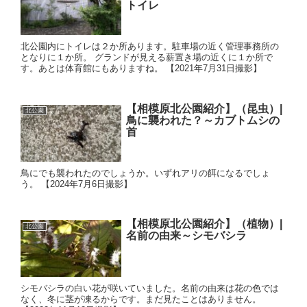
トイレ
北公園内にトイレは２か所あります。駐車場の近く管理事務所の
となりに１か所。 グランドが見える薪置き場の近くに１か所で
す。あとは体育館にもありますね。 【2021年7月31日撮影】
【相模原北公園紹介】（昆虫）|
北公園
鳥に襲われた？～カブトムシの
首
鳥にでも襲われたのでしょうか。いずれアリの餌になるでしょ
う。 【2024年7月6日撮影】
【相模原北公園紹介】（植物）|
北公園
名前の由来～シモバシラ
シモバシラの白い花が咲いていました。名前の由来は花の色では
なく、冬に茎が凍るからです。まだ見たことはありません。