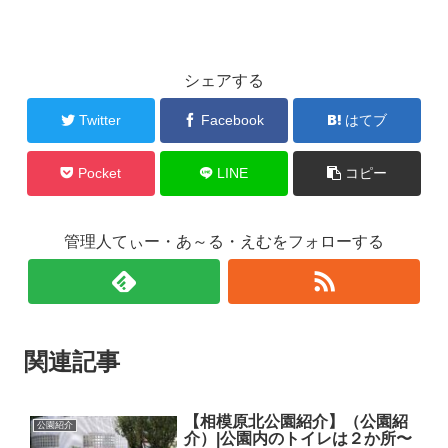
シェアする
Twitter
Facebook
はてブ
Pocket
LINE
コピー
管理人てぃー・あ～る・えむをフォローする
関連記事
【相模原北公園紹介】（公園紹
公園紹介
介）|公園内のトイレは２か所〜