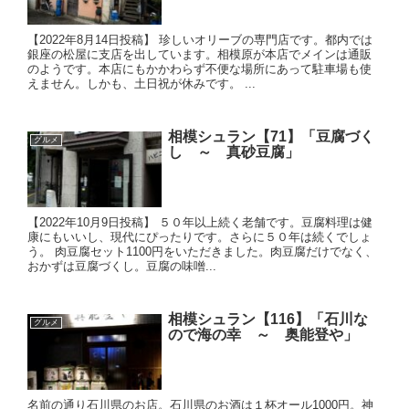
【2022年8月14日投稿】 珍しいオリーブの専門店です。都内では
銀座の松屋に支店を出しています。相模原が本店でメインは通販
のようです。本店にもかかわらず不便な場所にあって駐車場も使
えません。しかも、土日祝が休みです。 ...
相模シュラン【71】「豆腐づく
グルメ
し ～ 真砂豆腐」
【2022年10月9日投稿】 ５０年以上続く老舗です。豆腐料理は健
康にもいいし、現代にぴったりです。さらに５０年は続くでしょ
う。 肉豆腐セット1100円をいただきました。肉豆腐だけでなく、
おかずは豆腐づくし。豆腐の味噌...
相模シュラン【116】「石川な
グルメ
ので海の幸 ～ 奥能登や」
名前の通り石川県のお店。石川県のお酒は１杯オール1000円。神