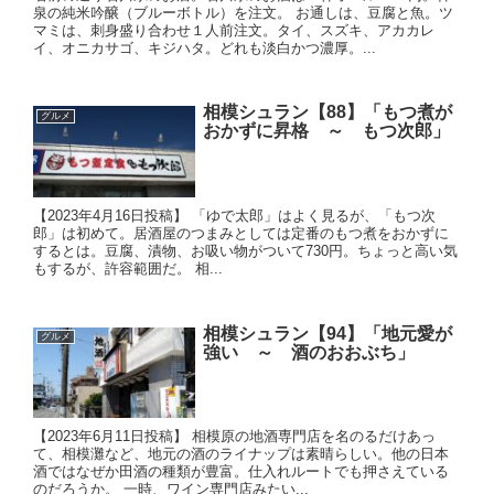
泉の純米吟醸（ブルーボトル）を注文。 お通しは、豆腐と魚。ツ
マミは、刺身盛り合わせ１人前注文。タイ、スズキ、アカカレ
イ、オニカサゴ、キジハタ。どれも淡白かつ濃厚。...
相模シュラン【88】「もつ煮が
グルメ
おかずに昇格 ～ もつ次郎」
【2023年4月16日投稿】 「ゆで太郎」はよく見るが、「もつ次
郎」は初めて。居酒屋のつまみとしては定番のもつ煮をおかずに
するとは。豆腐、漬物、お吸い物がついて730円。ちょっと高い気
もするが、許容範囲だ。 相...
相模シュラン【94】「地元愛が
グルメ
強い ～ 酒のおおぶち」
【2023年6月11日投稿】 相模原の地酒専門店を名のるだけあっ
て、相模灘など、地元の酒のライナップは素晴らしい。他の日本
酒ではなぜか田酒の種類が豊富。仕入れルートでも押さえている
のだろうか。 一時、ワイン専門店みたい...