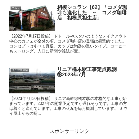
相模シュラン【62】「コメダ珈
グルメ
琲も進化した ～ コメダ珈琲
店 相模原相生店」
【2022年7月17日投稿】 ドトールやスタバのようなテイクアウト
中心のカフェが全盛の頃、コメダ珈琲店の登場は衝撃的でした。
コンセプトはすべて真逆。カップは陶器の重いタイプ。コーヒー
もストロング。入口に新聞や雑誌が置...
リニア橋本駅工事定点観測
リニア橋本駅
⑱2023年7月
【2023年7月30日投稿】 リニア新幹線橋本駅の本格的な工事が始
まっています。2027年の開業予定ですが遅れそうです。工事の方
は着々と進んでいます。工事の状況を毎月観測しています。 ミウ
イ屋上からの写...
スポンサーリンク