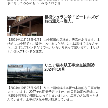
きに寄ってみるのもいいかもｓれませ...
相模シュラン㊱「ビートルズが
グルメ
お出迎え～珈人」
【2021年11月28日投稿】 山小屋風の店構え。天窓があります。本
格的に山小屋です。暖炉もありましたが、これは現役ではなさそ
う。 珈琲はブレンドだけでも、いろいろあって迷います。オリジ
ナル珈人ブレンドを注文。 ...
リニア橋本駅工事定点観測㉜
リニア橋本駅
2024年10月
【2024年10月27日投稿】 リニア新幹線橋本駅の本格的な工事が始
まっています。2027年の開業予定ですが、静岡県知事の反対によ
り2035年以降の開業になってしまいました。工事の方は着々と進
んでいます。工事の状況を毎月観測していま...