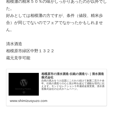
相模灘の精米５０％の味がしっかりあったのが以外でし
た。
好みとしては相模灘の方ですが、条件（値段、精米歩
合）が同じでないのでフェアでなかったかもしれませ
ん。
清水酒造
相模原市緑区中野１３２２
蔵元見学可能
相模原市の清水酒造-伝統の酒造り-｜清水酒造
株式会社
自然の恵みをうけ品質にこだわり続けて創業二百六十余
年。伝統の酒造りの心と技が時を超えて感動を現代に伝
えます。モンドセレクション５年連続金賞受賞。清水酒
造株式会社の公式ホームページ。
www.shimizusyuzo.com