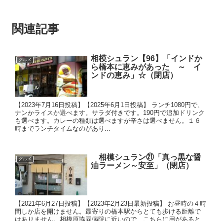
関連記事
相模シュラン【96】「インドか
グルメ
ら橋本に恵みがあった ～ イ
ンドの恵み」☆（閉店）
【2023年7月16日投稿】【2025年6月1日投稿】 ランチ1080円で、
ナンかライスか選べます。サラダ付きです。190円で追加ドリンク
も選べます。カレーの種類は選べますが辛さは選べません。１６
時までランチタイムなのがあり...
相模シュラン㉑「真っ黒な醤
グルメ
油ラーメン～安至」（閉店）
【2021年6月27日投稿】【2023年2月23日最新投稿】 お昼時の４時
間しか店を開けません。最寄りの橋本駅からとても歩ける距離で
はありません。相模原協同病院に近いので、こちらに用があると