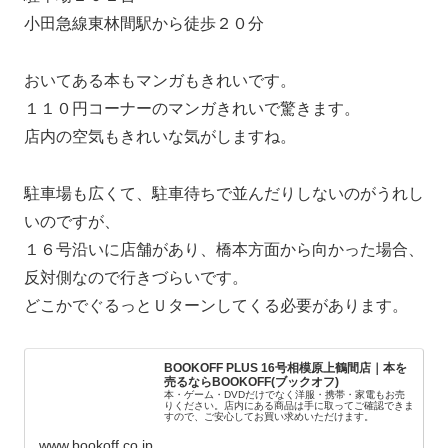
小田急線東林間駅から徒歩２０分
おいてある本もマンガもきれいです。
１１０円コーナーのマンガきれいで驚きます。
店内の空気もきれいな気がしますね。
駐車場も広くて、駐車待ちで並んだりしないのがうれし
いのですが、
１６号沿いに店舗があり、橋本方面から向かった場合、
反対側なので行きづらいです。
どこかでぐるっとＵターンしてくる必要があります。
BOOKOFF PLUS 16号相模原上鶴間店｜本を
売るならBOOKOFF(ブックオフ)
本・ゲーム・DVDだけでなく洋服・携帯・家電もお売
りください。店内にある商品は手に取ってご確認できま
すので、ご安心してお買い求めいただけます。
www.bookoff.co.jp