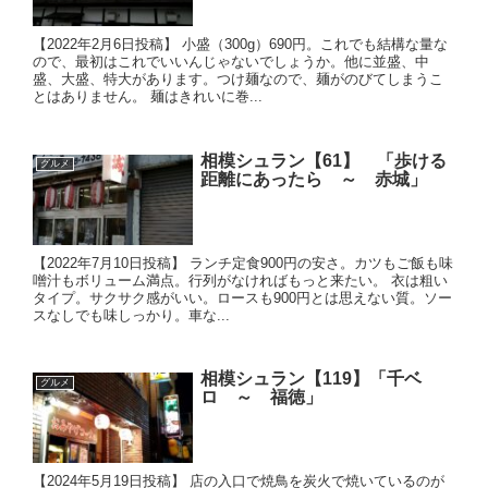
【2022年2月6日投稿】 小盛（300g）690円。これでも結構な量な
ので、最初はこれでいいんじゃないでしょうか。他に並盛、中
盛、大盛、特大があります。つけ麺なので、麺がのびてしまうこ
とはありません。 麺はきれいに巻...
相模シュラン【61】 「歩ける
グルメ
距離にあったら ～ 赤城」
【2022年7月10日投稿】 ランチ定食900円の安さ。カツもご飯も味
噌汁もボリューム満点。行列がなければもっと来たい。 衣は粗い
タイプ。サクサク感がいい。ロースも900円とは思えない質。ソー
スなしでも味しっかり。車な...
相模シュラン【119】「千ベ
グルメ
ロ ～ 福徳」
【2024年5月19日投稿】 店の入口で焼鳥を炭火で焼いているのが