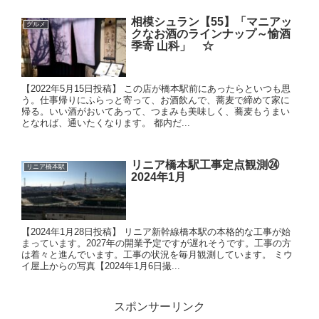
相模シュラン【55】「マニアッ
グルメ
クなお酒のラインナップ～愉酒
季寄 山科」 ☆
【2022年5月15日投稿】 この店が橋本駅前にあったらといつも思
う。仕事帰りにふらっと寄って、お酒飲んで、蕎麦で締めて家に
帰る。いい酒がおいてあって、つまみも美味しく、蕎麦もうまい
となれば、通いたくなります。 都内だ...
リニア橋本駅工事定点観測㉔
リニア橋本駅
2024年1月
【2024年1月28日投稿】 リニア新幹線橋本駅の本格的な工事が始
まっています。2027年の開業予定ですが遅れそうです。工事の方
は着々と進んでいます。工事の状況を毎月観測しています。 ミウ
イ屋上からの写真【2024年1月6日撮...
スポンサーリンク