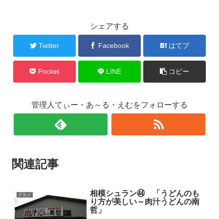
シェアする
Twitter
Facebook
はてブ
Pocket
LINE
コピー
管理人てぃー・あ～る・えむをフォローする
関連記事
相模シュラン㊹ 「うどんのも
グルメ
り方が美しい～肉汁うどんの南
哲」