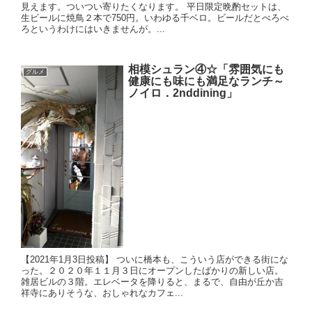
見えます。ついつい寄りたくなります。 平日限定晩酌セットは、
生ビールに焼鳥２本で750円。いわゆる千ベロ。ビールだとべろべ
ろというわけにはいきませんが。...
相模シュラン④☆「雰囲気にも
グルメ
健康にも味にも満足なランチ～
ノイロ．2nddining」
【2021年1月3日投稿】 ついに橋本も、こういう店ができる街にな
った。２０２０年１１月３日にオープンしたばかりの新しい店。
雑居ビルの３階。エレベータを降りると、まるで、自由が丘か吉
祥寺にありそうな、おしゃれなカフェ...