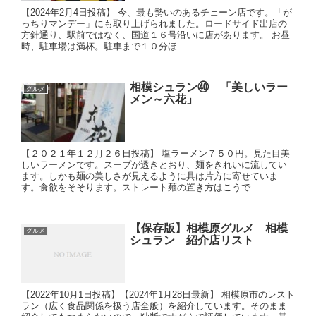
【2024年2月4日投稿】 今、最も勢いのあるチェーン店です。「が
っちりマンデー」にも取り上げられました。ロードサイド出店の
方針通り、駅前ではなく、国道１６号沿いに店があります。 お昼
時、駐車場は満杯。駐車まで１０分ほ...
相模シュラン㊵ 「美しいラー
グルメ
メン～六花」
【２０２１年１２月２６日投稿】 塩ラーメン７５０円。見た目美
しいラーメンです。スープが透きとおり、麺をきれいに流してい
ます。しかも麺の美しさが見えるように具は片方に寄せていま
す。食欲をそそります。ストレート麺の置き方はこうで...
【保存版】相模原グルメ 相模
グルメ
シュラン 紹介店リスト
【2022年10月1日投稿】【2024年1月28日最新】 相模原市のレスト
ラン（広く食品関係を扱う店全般）を紹介しています。そのまま