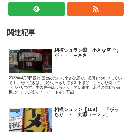
関連記事
相模シュラン㊿「小さな店です
グルメ
が・・・～ささ」
2022年4月3日投稿 屋台みたいな小さな店で、場所もわかりにくい
です。たい焼きは、形がくっきり浮き出るほど、しっかり焼いて
バリパリです。中の餡子はしっとりしています。お茶の自動販売
機とベンチがあって、イートイン可能...
相模シュラン【108】 「がっ
グルメ
ちり ～ 丸源ラーメン」