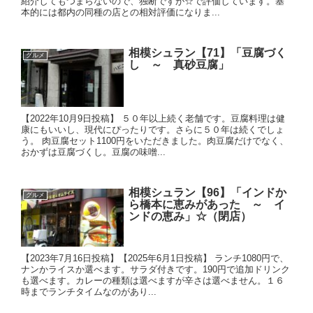
紹介してもつまらないので、独断ですが☆で評価しています。基
本的には都内の同種の店との相対評価になりま...
相模シュラン【71】「豆腐づく
グルメ
し ～ 真砂豆腐」
【2022年10月9日投稿】 ５０年以上続く老舗です。豆腐料理は健
康にもいいし、現代にぴったりです。さらに５０年は続くでしょ
う。 肉豆腐セット1100円をいただきました。肉豆腐だけでなく、
おかずは豆腐づくし。豆腐の味噌...
相模シュラン【96】「インドか
グルメ
ら橋本に恵みがあった ～ イ
ンドの恵み」☆（閉店）
【2023年7月16日投稿】【2025年6月1日投稿】 ランチ1080円で、
ナンかライスか選べます。サラダ付きです。190円で追加ドリンク
も選べます。カレーの種類は選べますが辛さは選べません。１６
時までランチタイムなのがあり...